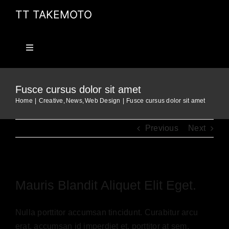
Skip
TT TAKEMOTO
to
content
Toggle
Navigation
HOME
Fusce cursus dolor sit amet
Home
Creative
News
Web Design
Fusce cursus dolor sit amet
PROJECTS
Previous
Next
PUBLICATIONS
ABOUT
Mauris Blandit Aliquet Elit Eget.
CV
Nulla porttitor accumsan tincidunt. Curabitur arcu
erat, accumsan id imperdiet et, porttitor at sem.